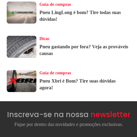
Guia de compras
Pneu LingLong é bom? Tire todas suas
dúvidas!
Dicas
Pneu gastando por fora? Veja as prováveis
causas
Guia de compras
Pneu Xbri é Bom? Tire suas dúvidas
agora!
Inscreva-se na nossa
newsletter
Fique por dentro das novidades e promoções exclusivas.