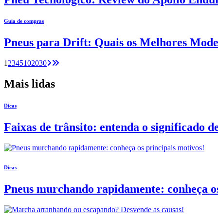
Guia de compras
Pneus para Drift: Quais os Melhores Mode
1
2
3
4
5
10
20
30
Mais lidas
Dicas
Faixas de trânsito: entenda o significado de
Dicas
Pneus murchando rapidamente: conheça os 