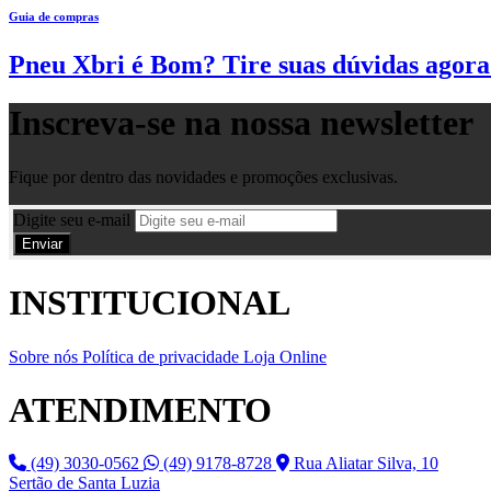
Guia de compras
Pneu Xbri é Bom? Tire suas dúvidas agora
Inscreva-se na nossa
newsletter
Fique por dentro das novidades e promoções exclusivas.
Digite seu e-mail
INSTITUCIONAL
Sobre nós
Política de privacidade
Loja Online
ATENDIMENTO
(49) 3030-0562
(49) 9178-8728
Rua Aliatar Silva, 10
Sertão de Santa Luzia