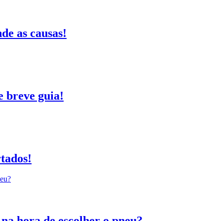
e as causas!
e breve guia!
tados!
na hora de escolher o pneu?