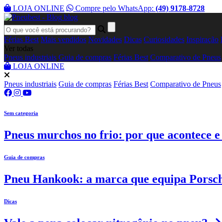
LOJA ONLINE
Compre pelo WhatsApp:
(49) 9178-8728
blog
Férias Best
Mais vendidos
Novidades
Dicas
Curiosidades
Inspiração
Ver todas
Pneus industriais
Guia de compras
Férias Best
Comparativo de Pneus
LOJA ONLINE
Pneus industriais
Guia de compras
Férias Best
Comparativo de Pneus
Sem categoria
Pneus murchos no frio: por que acontece e
Guia de compras
Pneu Hankook: a marca que equipa Porsc
Dicas