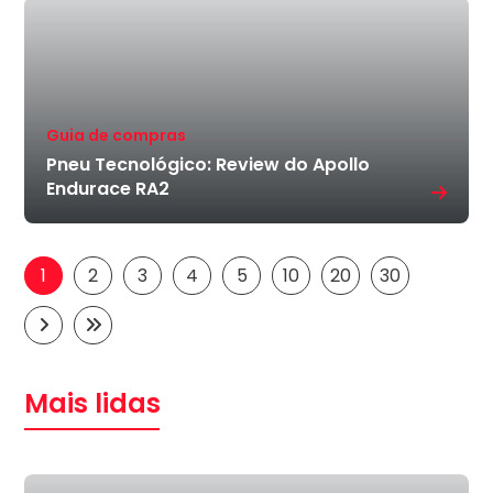
Guia de compras
Pneu Tecnológico: Review do Apollo
Endurace RA2
1
2
3
4
5
10
20
30
Mais lidas