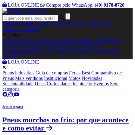
LOJA ONLINE
Compre pelo WhatsApp:
(49) 9178-8728
blog
Férias Best
Mais vendidos
Novidades
Dicas
Curiosidades
Inspiração
Eventos
Ver todas
Pneus industriais
Guia de compras
Férias Best
Comparativo de
Pneus
Mais vendidos
Institucional
Motos
Novidades
Sustentabilidade
Dicas
Curiosidades
Inspiração
Eventos
Sem
categoria
LOJA ONLINE
Pneus industriais
Guia de compras
Férias Best
Comparativo de
Pneus
Mais vendidos
Institucional
Motos
Novidades
Sustentabilidade
Dicas
Curiosidades
Inspiração
Eventos
Sem
categoria
Sem categoria
Pneus murchos no frio: por que acontece
e como evitar