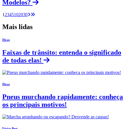
Modelos?
1
2
3
4
5
10
20
30
Mais lidas
Dicas
Faixas de trânsito: entenda o significado
de todas elas!
Dicas
Pneus murchando rapidamente: conheça
os principais motivos!
Férias Best