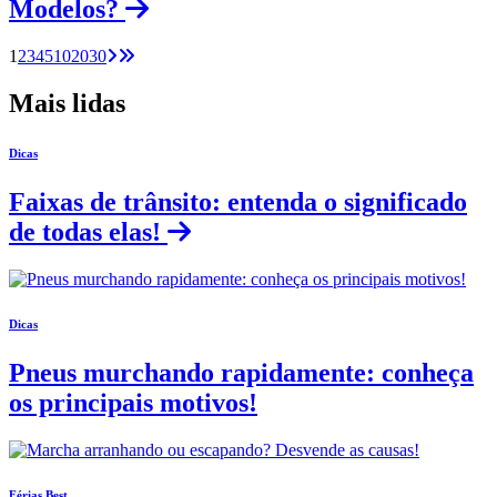
Modelos?
1
2
3
4
5
10
20
30
Mais lidas
Dicas
Faixas de trânsito: entenda o significado
de todas elas!
Dicas
Pneus murchando rapidamente: conheça
os principais motivos!
Férias Best