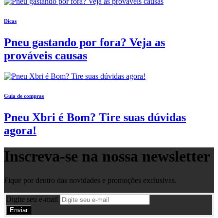
Dicas
Pneu gastando por fora? Veja as
prováveis causas
Guia de compras
Pneu Xbri é Bom? Tire suas dúvidas
agora!
Inscreva-se na nossa
newsletter
Fique por dentro das novidades e promoções exclusivas.
Digite seu e-mail