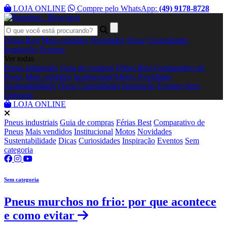
LOJA ONLINE
Compre pelo WhatsApp:
(49) 9178-8728
blog
Férias Best
Mais vendidos
Novidades
Dicas
Curiosidades
Inspiração
Eventos
Ver todas
Pneus industriais
Guia de compras
Férias Best
Comparativo de
Pneus
Mais vendidos
Institucional
Motos
Novidades
Sustentabilidade
Dicas
Curiosidades
Inspiração
Eventos
Sem
categoria
LOJA ONLINE
Pneus industriais
Guia de compras
Férias Best
Comparativo de
Pneus
Mais vendidos
Institucional
Motos
Novidades
Sustentabilidade
Dicas
Curiosidades
Inspiração
Eventos
Sem
categoria
Sem categoria
Pneus murchos no frio: por que acontece
e como evitar