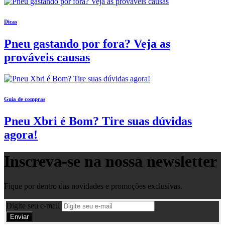
Dicas
Pneu gastando por fora? Veja as
prováveis causas
Guia de compras
Pneu Xbri é Bom? Tire suas dúvidas
agora!
Inscreva-se na nossa
newsletter
Fique por dentro das novidades e promoções exclusivas.
Digite seu e-mail