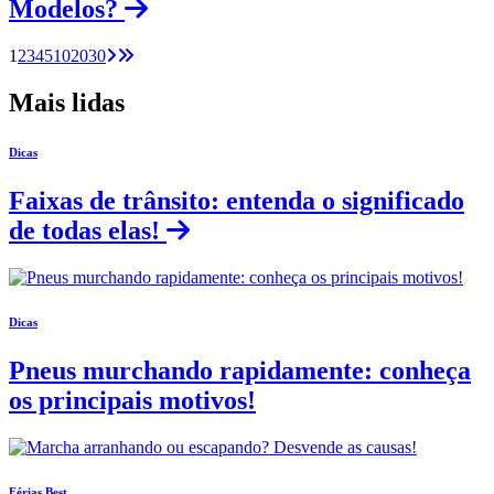
Modelos?
1
2
3
4
5
10
20
30
Mais lidas
Dicas
Faixas de trânsito: entenda o significado
de todas elas!
Dicas
Pneus murchando rapidamente: conheça
os principais motivos!
Férias Best