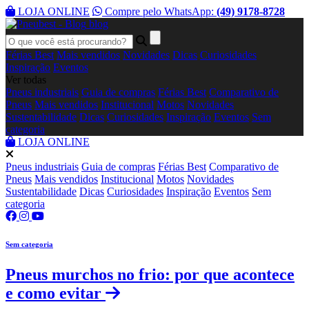
LOJA ONLINE
Compre pelo WhatsApp:
(49) 9178-8728
blog
Férias Best
Mais vendidos
Novidades
Dicas
Curiosidades
Inspiração
Eventos
Ver todas
Pneus industriais
Guia de compras
Férias Best
Comparativo de
Pneus
Mais vendidos
Institucional
Motos
Novidades
Sustentabilidade
Dicas
Curiosidades
Inspiração
Eventos
Sem
categoria
LOJA ONLINE
Pneus industriais
Guia de compras
Férias Best
Comparativo de
Pneus
Mais vendidos
Institucional
Motos
Novidades
Sustentabilidade
Dicas
Curiosidades
Inspiração
Eventos
Sem
categoria
Sem categoria
Pneus murchos no frio: por que acontece
e como evitar