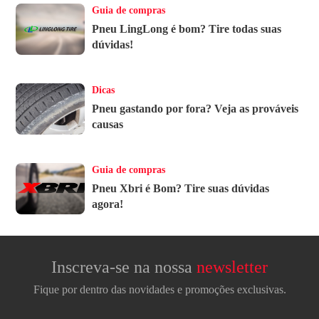
Guia de compras
Pneu LingLong é bom? Tire todas suas
dúvidas!
Dicas
Pneu gastando por fora? Veja as prováveis
causas
Guia de compras
Pneu Xbri é Bom? Tire suas dúvidas
agora!
Inscreva-se na nossa
newsletter
Fique por dentro das novidades e promoções exclusivas.