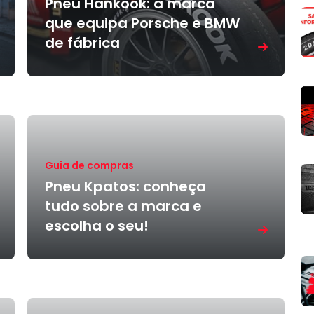
Pneu Hankook: a marca
que equipa Porsche e BMW
de fábrica
Guia de compras
Pneu Kpatos: conheça
tudo sobre a marca e
escolha o seu!