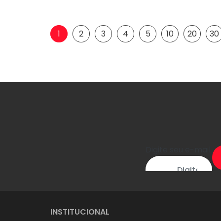
1
2
3
4
5
10
20
30
Digite seu e-mail
INSTITUCIONAL