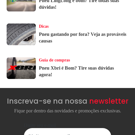
Pneu LingLong é bom? Tire todas suas
dúvidas!
Dicas
Pneu gastando por fora? Veja as prováveis
causas
Guia de compras
Pneu Xbri é Bom? Tire suas dúvidas
agora!
Inscreva-se na nossa
newsletter
Fique por dentro das novidades e promoções exclusivas.
Digite seu e-mail