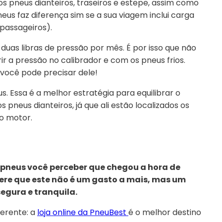
os pneus dianteiros, traseiros e estepe, assim como
eus faz diferença sim se a sua viagem inclui carga
passageiros).
duas libras de pressão por mês
. É por isso que não
rir a pressão no calibrador e com os pneus frios.
você pode precisar dele!
us
. Essa é a melhor estratégia para equilibrar o
pneus dianteiros, já que ali estão localizados os
do motor.
s pneus você perceber que chegou a hora de
dere que este não é um gasto a mais, mas um
egura e tranquila.
ferente: a
loja online da PneuBest
é o melhor destino