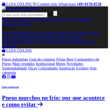
LOJA ONLINE
Compre pelo WhatsApp:
(49) 9178-8728
blog
Férias Best
Mais vendidos
Novidades
Dicas
Curiosidades
Inspiração
Eventos
Ver todas
Pneus industriais
Guia de compras
Férias Best
Comparativo de
Pneus
Mais vendidos
Institucional
Motos
Novidades
Sustentabilidade
Dicas
Curiosidades
Inspiração
Eventos
Sem
categoria
LOJA ONLINE
Pneus industriais
Guia de compras
Férias Best
Comparativo de
Pneus
Mais vendidos
Institucional
Motos
Novidades
Sustentabilidade
Dicas
Curiosidades
Inspiração
Eventos
Sem
categoria
Sem categoria
Pneus murchos no frio: por que acontece
e como evitar