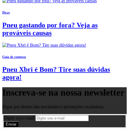
Dicas
Pneu gastando por fora? Veja as
prováveis causas
Guia de compras
Pneu Xbri é Bom? Tire suas dúvidas
agora!
Inscreva-se na nossa
newsletter
Fique por dentro das novidades e promoções exclusivas.
Digite seu e-mail