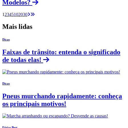
Modelos?
1
2
3
4
5
10
20
30
Mais lidas
Dicas
Faixas de trânsito: entenda o significado
de todas elas!
Dicas
Pneus murchando rapidamente: conheça
os principais motivos!
Férias Best