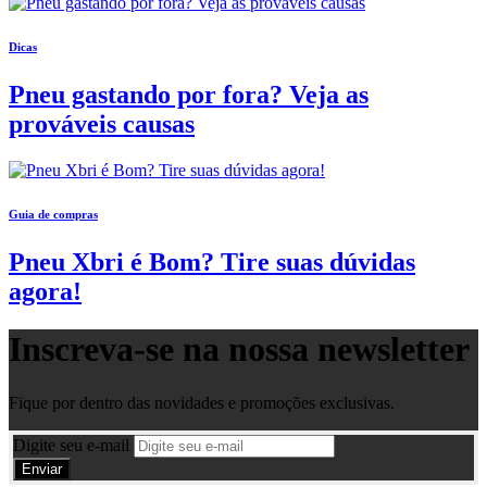
Dicas
Pneu gastando por fora? Veja as
prováveis causas
Guia de compras
Pneu Xbri é Bom? Tire suas dúvidas
agora!
Inscreva-se na nossa
newsletter
Fique por dentro das novidades e promoções exclusivas.
Digite seu e-mail