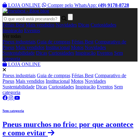
LOJA ONLINE
Compre pelo WhatsApp:
(49) 9178-8728
blog
Férias Best
Mais vendidos
Novidades
Dicas
Curiosidades
Inspiração
Eventos
Ver todas
Pneus industriais
Guia de compras
Férias Best
Comparativo de
Pneus
Mais vendidos
Institucional
Motos
Novidades
Sustentabilidade
Dicas
Curiosidades
Inspiração
Eventos
Sem
categoria
LOJA ONLINE
Pneus industriais
Guia de compras
Férias Best
Comparativo de
Pneus
Mais vendidos
Institucional
Motos
Novidades
Sustentabilidade
Dicas
Curiosidades
Inspiração
Eventos
Sem
categoria
Sem categoria
Pneus murchos no frio: por que acontece
e como evitar