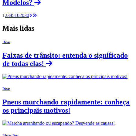
Modelos?
1
2
3
4
5
10
20
30
Mais lidas
Dicas
Faixas de trânsito: entenda o significado
de todas elas!
Dicas
Pneus murchando rapidamente: conheça
os principais motivos!
Férias Best