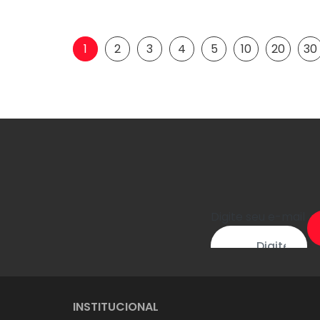
1
2
3
4
5
10
20
30
Digite seu e-mail
INSTITUCIONAL