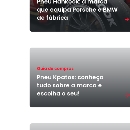
Pneu Hankook: a marca
que equipa Porsche e BMW
de fábrica
Guia de compras
Pneu Kpatos: conheça
tudo sobre a marca e
escolha o seu!