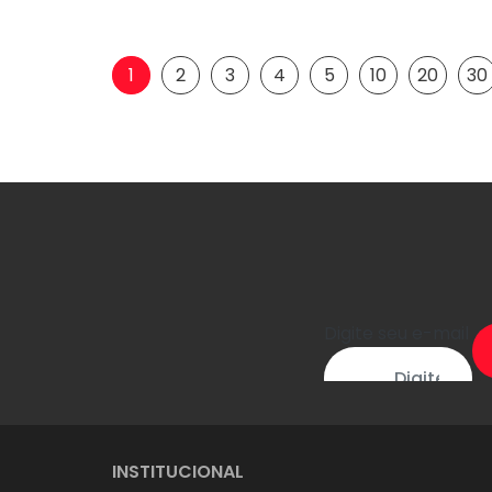
1
2
3
4
5
10
20
30
Digite seu e-mail
INSTITUCIONAL